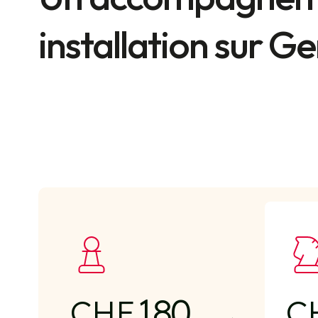
installation sur G
180
CHF
C