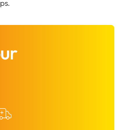
ps.
our