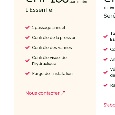
par année
année
L'Essentiel
Séré
1 passage annuel

To

Contrôle de la pression

Es
Contrôle des vannes

Co

Contrôle visuel de
An


l’hydraulique
Vé

Purge de l’installation

de
Ra

Nous contacter
S'ab