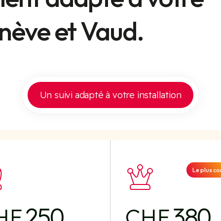
enève et Vaud.
Un suivi adapté à votre installation
Le plus c
250
380
HF
CHF