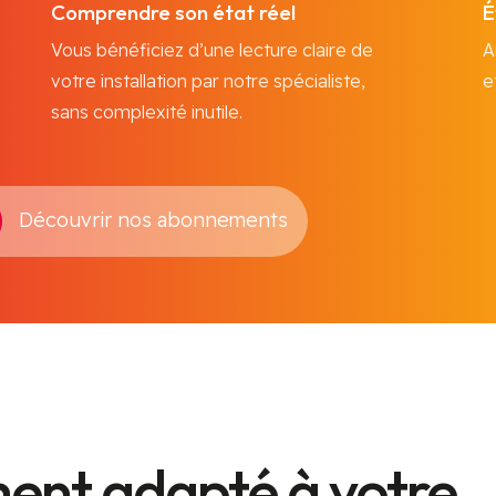
Comprendre son état réel
É
Vous bénéficiez d’une lecture claire de
A
votre installation par notre spécialiste,
e
sans complexité inutile.
Découvrir nos abonnements
nt adapté à votre