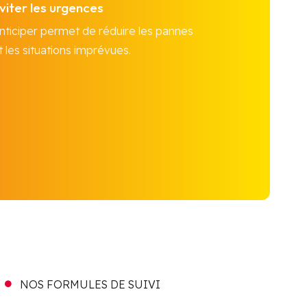
viter les urgences
nticiper permet de réduire les pannes
t les situations imprévues.
NOS FORMULES DE SUIVI
