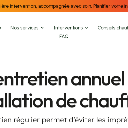
ère intervention, accompagnée avec soin. Planifier votre in
o
Nos services
Interventions
Conseils chauf
FAQ
 entretien annuel
allation de chau
ien régulier permet d’éviter les impr