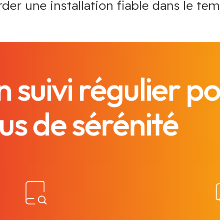
rder une installation fiable dans le tem
 suivi régulier p
lus de sérénité