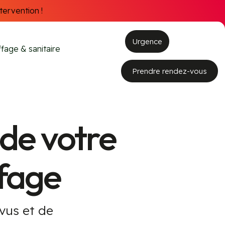
tervention !
Urgence
fage & sanitaire
Prendre rendez-vous
 de votre
ffage
évus et de