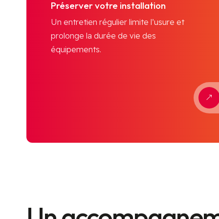
Préserver votre installation
Un entretien régulier limite l’usure et
prolonge la durée de vie des
équipements.
&
Un accompagneme