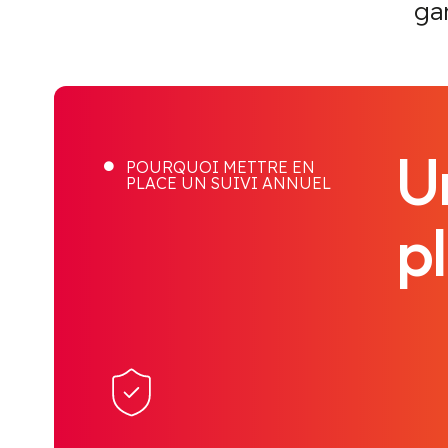
ga
Un
POURQUOI METTRE EN

PLACE UN SUIVI ANNUEL
p